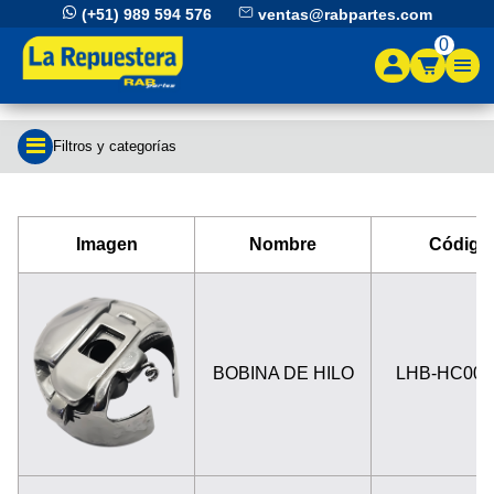
(+51) 989 594 576
ventas@rabpartes.com
0
Filtros y categorías
Imagen
Nombre
Código
BOBINA DE HILO
LHB-HC000